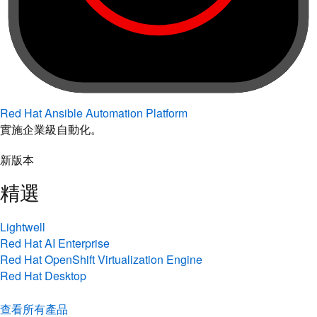
Red Hat Ansible Automation Platform
實施企業級自動化。
新版本
精選
Lightwell
Red Hat AI Enterprise
Red Hat OpenShift Virtualization Engine
Red Hat Desktop
查看所有產品