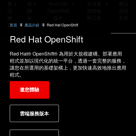
產
相
Red Hat
各項服
產品
品
關
OpenShift
務與隨
說明
總
資
版本
附工具
文件
首頁
產品介紹
Red Hat OpenShift
覽
訊
Red Hat OpenShift
Red Hat® OpenShift® 為用於大規模建構、部署應用
程式並加以現代化的統一平台，透過一套完整的服務，
讓您在所選用的基礎架構上，更加快速高效地推出應用
程式。
邀您體驗
雲端服務版本