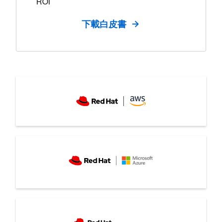
醫療長,
HCA Healthcare
ROI
Christian Schulze
IT 專案經理,
西門子 Amberg
參閱更多內容
about the HCA Healthcare case st
下載白皮書
on the Total Economic
參閱更多內容
about the Siemens case study