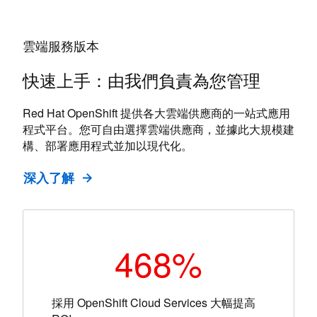
開發和交付新的雲端原生應用程式。
採用自行管理模式的 Red Hat OpenShift 或我們的
邊緣運算
AI/ML 雲端服務，可有效提升 AI/ML 工作流程和由
雲端服務版本
AI 驅動的智慧應用程式交付速度。
善用 Red Hat OpenShift 的邊緣運算功能，將各種應
之前我們很難以期望的速度和成本，提供
用程式服務擴展到遠端位置，並可即時分析輸入的
高品質的數位行銷服務。現在的我們則是
快速上手：由我們負責為您管理
在 Red Hat OpenShift 上運作 AI/ML
資料。
雖然在虛擬環境中快速擴展應用程式極富
一家截然不同的企業，不但具備現代思
挑戰性，但我們現在能以快上一百倍的速
維，並且認為 Red Hat 對我們的轉型成功
Red Hat OpenShift 提供各大雲端供應商的一站式應用
Red Hat 邊緣技術
度，利用更為簡易的方式擴展我們的獎勵
程式平台。您可自由選擇雲端供應商，並據此大規模建
厥功甚偉。
平台。
構、部署應用程式並加以現代化。
Mike Kelliher
深入了解
about Red Hat OpenShift cloud service
技術總監,
愛爾蘭 Agora Publishing Services
Michalis Chrysostomidis
遊戲公司 (平台) 技術主任,
Kaizen Gaming
正因與優秀的 Red Hat 同事合作，我們才
參閱更多內容
about the Westech case study
自從我們在最先進的站點 Amberg 採用
得以利用自然語言處理和機器學習等新式
參閱更多內容
about the Kaizen gaming case stu
Red Hat OpenShift 以來，西門子開發人員
工具，從未結構化資料中發展新的深入觀
468%
的工作效率變得更高、推出各項功能的速
點，進而革新醫療保健。
度更快，而且中斷的情形也變少了…
採用 OpenShift Cloud Services 大幅提高
Jonathan Perlin 博士