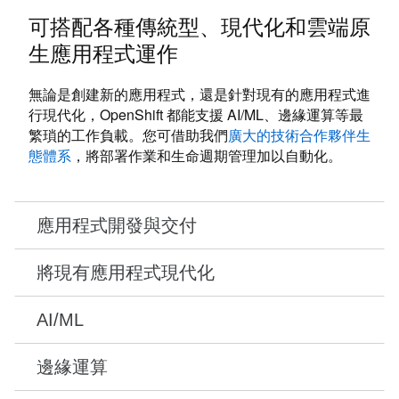
可搭配各種傳統型、現代化和雲端原
生應用程式運作
無論是創建新的應用程式，還是針對現有的應用程式進
行現代化，OpenShift 都能支援 AI/ML、邊緣運算等最
繁瑣的工作負載。您可借助我們
廣大的技術合作夥伴生
態體系
，將部署作業和生命週期管理加以自動化。
應用程式開發與交付
簡化工作流程就能更快投入生產，解決方案包括
將現有應用程式現代化
Jenkins 管線，以及我們從應用程式碼直達容器的原
始碼到映像檔 (S2I) 技術。
將開發、運作和安全團隊整合在單一平台下，讓您
AI/ML
在為現有的應用程式進行現代化的同時，也能加速