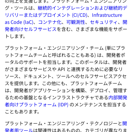
の向上を支援します。プラットフォーム・エンジニアリン
グ・ツールは、
継続的インテグレーションおよび継続的デ
リバリーまたはデプロイメント (CI/CD)
、
Infrastructure
as Code (IaC)
、
コンテナ化
、
可観測性
、
セキュリティ
、
開
発者向けセルフサービス
を含む、さまざまな機能をサポー
トします。
プラットフォーム・エンジニアリング・チーム (単にプラ
ットフォームチームと呼ばれることもある) は、開発者ポ
ータルのサポートを担当します。このポータルは、開発者
がさまざまなサービスや API と連携するために必要なリ
ソース、ドキュメント、ツールへのセルフサービスアクセ
スを提供します。この他にも、プラットフォームチーム
は、開発者がアプリケーションを構築、デプロイ、管理す
るための基盤となるインフラストラクチャである
内部開発
者向けプラットフォーム (IDP)
のメンテナンスを担当する
こともあります。
プラットフォーム・エンジニアリング・テクノロジーと
開
発者用ツール
は関連性はあるものの、カテゴリが異なりま