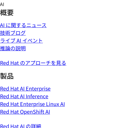
Skip
AI
to
概要
content
AI に関するニュース
技術ブログ
ライブ AI イベント
推論の説明
Red Hat のアプローチを見る
製品
Red Hat AI Enterprise
Red Hat AI Inference
Red Hat Enterprise Linux AI
Red Hat OpenShift AI
Red Hat AI の詳細