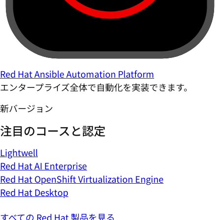
Red Hat Ansible Automation Platform
エンタープライズ全体で自動化を実装できます。
新バージョン
注目のコースと認定
Lightwell
Red Hat AI Enterprise
Red Hat OpenShift Virtualization Engine
Red Hat Desktop
すべての Red Hat 製品を見る