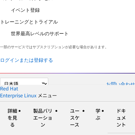
イベント登録
トレーニングとトライアル
世界最高レベルのサポート
一部のサービスではサブスクリプションが必要な場合があります。
ログインまたは登録する
ペ
お問い合わせ
ー
Red Hat
ジ
Enterprise Linux
メニュー
展
折
の
開
り
言
た
詳細
製品バリ
ユー
学
ドキ
語
た
を見
エーショ
スケ
ぶ
ュメ
を
み
る
ン
ース
ント
選