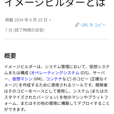
選
択
掲載
2024 年 6 月 25 日
•
し
URL をコピー
て
7
分 (読了時間の目安)
く
だ
さ
概要
い
イメージビルダーは、システム管理において、仮想システ
ムまたは構成 (
オペレーティングシステム
(OS)、サーバ
ー、
仮想マシン
(VM)、
コンテナ
など) のコピー (正確なイ
メージ) を作成するために使用されるツールです。開発者
はそのコピーをベースとして使用し、システム (またはカ
スタマイズされたバージョン) を他のマシンやプラットフ
ォーム、またはその他の環境に構築してデプロイすること
ができます。