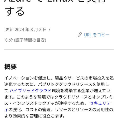
選
する
択
し
て
更新
2024 年 8 月 8 日
•
く
URL をコピー
だ
6
分 (読了時間の目安)
さ
い
概要
イノベーションを促進し、製品やサービスの市場投入を迅
速化するために、パブリッククラウドリソースを使用し
て
ハイブリッドクラウド
環境を構築する企業が増えてい
ます。このような環境ではクラウドリソースとオンプレミ
ス・インフラストラクチャが連携するため、
セキュリテ
ィ
の強化、コストの管理、リソースとリソースの可用性の
より効果的な管理に役立ちます。