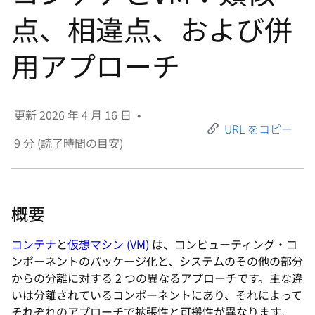
選
点、相違点、および併
択
し
用アプローチ
て
く
だ
更新
2026 年 4 月 16 日
•
さ
URL をコピー
い
9
分 (読了時間の目安)
概要
コンテナ
と
仮想マシン (VM)
は、コンピューティング・コ
ンポーネントのパッケージ化と、システムのその他の部分
からの分離に対する 2 つの異なるアプローチです。主な違
いは分離されているコンポーネントにあり、それによって
それぞれのアプローチで拡張性と可搬性が異なります。