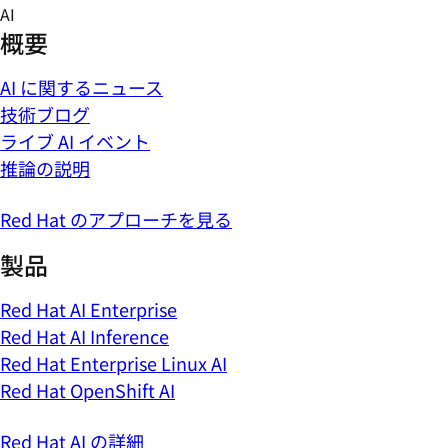
Skip
AI
to
概要
content
AI に関するニュース
技術ブログ
ライブ AI イベント
推論の説明
Red Hat のアプローチを見る
製品
Red Hat AI Enterprise
Red Hat AI Inference
Red Hat Enterprise Linux AI
Red Hat OpenShift AI
Red Hat AI の詳細