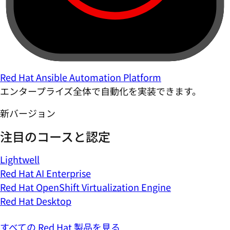
Red Hat Ansible Automation Platform
エンタープライズ全体で自動化を実装できます。
新バージョン
注目のコースと認定
Lightwell
Red Hat AI Enterprise
Red Hat OpenShift Virtualization Engine
Red Hat Desktop
すべての Red Hat 製品を見る