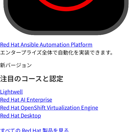
Red Hat Ansible Automation Platform
エンタープライズ全体で自動化を実装できます。
新バージョン
注目のコースと認定
Lightwell
Red Hat AI Enterprise
Red Hat OpenShift Virtualization Engine
Red Hat Desktop
すべての Red Hat 製品を見る