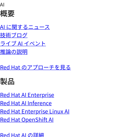
Skip
AI
to
概要
content
AI に関するニュース
技術ブログ
ライブ AI イベント
推論の説明
Red Hat のアプローチを見る
製品
Red Hat AI Enterprise
Red Hat AI Inference
Red Hat Enterprise Linux AI
Red Hat OpenShift AI
Red Hat AI の詳細