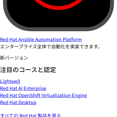
Red Hat Ansible Automation Platform
エンタープライズ全体で自動化を実装できます。
新バージョン
注目のコースと認定
Lightwell
Red Hat AI Enterprise
Red Hat OpenShift Virtualization Engine
Red Hat Desktop
すべての Red Hat 製品を見る