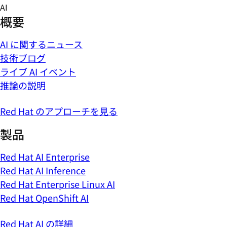
Skip
AI
to
概要
content
AI に関するニュース
技術ブログ
ライブ AI イベント
推論の説明
Red Hat のアプローチを見る
製品
Red Hat AI Enterprise
Red Hat AI Inference
Red Hat Enterprise Linux AI
Red Hat OpenShift AI
Red Hat AI の詳細