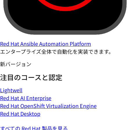
Red Hat Ansible Automation Platform
エンタープライズ全体で自動化を実装できます。
新バージョン
注目のコースと認定
Lightwell
Red Hat AI Enterprise
Red Hat OpenShift Virtualization Engine
Red Hat Desktop
すべての Red Hat 製品を見る