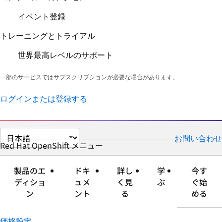
イベント登録
トレーニングとトライアル
世界最高レベルのサポート
一部のサービスではサブスクリプションが必要な場合があります。
ログインまたは登録する
ペ
お問い合わせ
ー
Red Hat OpenShift
メニュー
展
折
ジ
開
り
の
す
た
製品のエ
ドキ
詳し
学
今す
言
る
た
ディショ
ュメ
く見
ぶ
ぐ始
語
む
ン
ント
る
める
を
選
価格設定