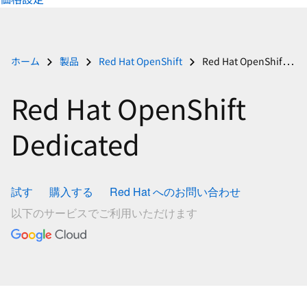
択
し
て
く
ホーム
製品
Red Hat OpenShift
Red Hat OpenShift Dedicated
だ
さ
Red Hat OpenShift
い
Dedicated
試す
購入する
Red Hat へのお問い合わせ
以下のサービスでご利用いただけます