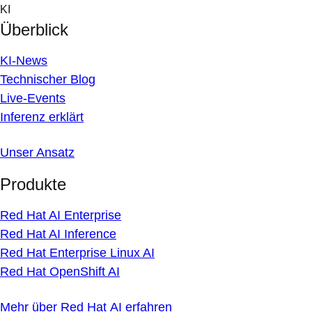
Skip
KI
to
Überblick
content
KI-News
Technischer Blog
Live-Events
Inferenz erklärt
Unser Ansatz
Produkte
Red Hat AI Enterprise
Red Hat AI Inference
Red Hat Enterprise Linux AI
Red Hat OpenShift AI
Mehr über Red Hat AI erfahren