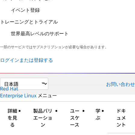
イベント登録
トレーニングとトライアル
世界最高レベルのサポート
一部のサービスではサブスクリプションが必要な場合があります。
ログインまたは登録する
ペ
お問い合わせ
ー
Red Hat
ジ
Enterprise Linux
メニュー
展
折
の
開
り
言
た
詳細
製品バリ
ユー
学
ドキ
語
た
を見
エーショ
スケ
ぶ
ュメ
を
み
る
ン
ース
ント
選