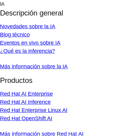
Skip
IA
to
Descripción general
content
Novedades sobre la IA
Blog técnico
Eventos en vivo sobre IA
¿Qué es la inferencia?
Más información sobre la IA
Productos
Red Hat AI Enterprise
Red Hat AI Inference
Red Hat Enterprise Linux AI
Red Hat OpenShift AI
Más información sobre Red Hat AI