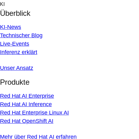
Skip
KI
to
Überblick
content
KI-News
Technischer Blog
Live-Events
Inferenz erklärt
Unser Ansatz
Produkte
Red Hat AI Enterprise
Red Hat AI Inference
Red Hat Enterprise Linux AI
Red Hat OpenShift AI
Mehr über Red Hat AI erfahren