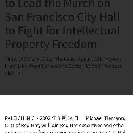
to Lead the March on
選
択
San Francisco City Hall
し
to Fight for Intellectual
て
く
Property Freedom
だ
さ
Time: 10:30 a.m. Date: Thursday, August 15th Venue:
い
From LinuxWorld, (Moscone Center) to San Francisco
City Hall
RALEIGH, N.C.
-
2002 年 8 月 14 日
—
Michael Tiemann,
CTO of Red Hat, will join Red Hat executives and other
open source software advocates in a march to City Hall