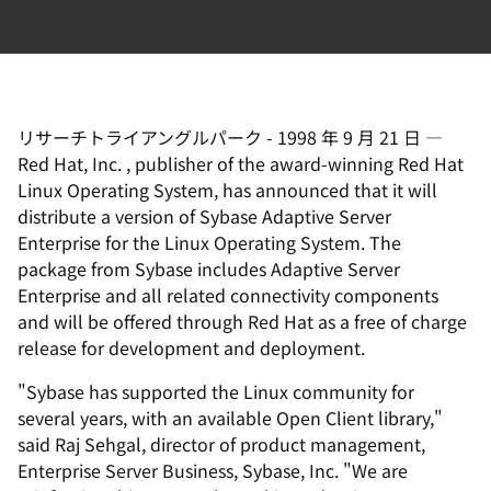
選
択
し
て
く
リサーチトライアングルパーク
-
1998 年 9 月 21 日
—
だ
Red Hat, Inc. , publisher of the award-winning Red Hat
さ
Linux Operating System, has announced that it will
distribute a version of Sybase Adaptive Server
い
Enterprise for the Linux Operating System. The
package from Sybase includes Adaptive Server
Enterprise and all related connectivity components
and will be offered through Red Hat as a free of charge
release for development and deployment.
"Sybase has supported the Linux community for
several years, with an available Open Client library,"
said Raj Sehgal, director of product management,
Enterprise Server Business, Sybase, Inc. "We are