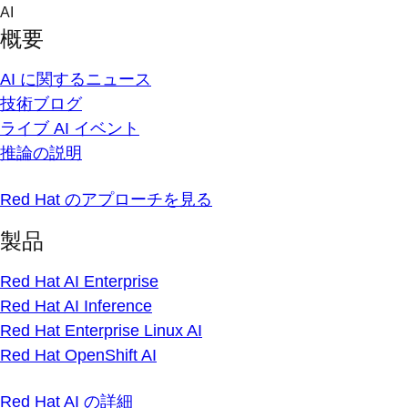
Skip
AI
to
概要
content
AI に関するニュース
技術ブログ
ライブ AI イベント
推論の説明
Red Hat のアプローチを見る
製品
Red Hat AI Enterprise
Red Hat AI Inference
Red Hat Enterprise Linux AI
Red Hat OpenShift AI
Red Hat AI の詳細