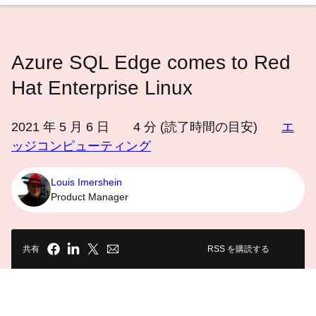
語
を
選
Azure SQL Edge comes to Red
択
し
Hat Enterprise Linux
て
く
2021 年 5 月 6 日
4
分 (読了時間の目安)
エ
だ
ッジコンピューティング
さ
い
Louis Imershein
Product Manager
共有
RSS を購読する