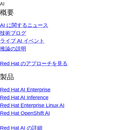
Skip
AI
to
概要
content
AI に関するニュース
技術ブログ
ライブ AI イベント
推論の説明
Red Hat のアプローチを見る
製品
Red Hat AI Enterprise
Red Hat AI Inference
Red Hat Enterprise Linux AI
Red Hat OpenShift AI
Red Hat AI の詳細