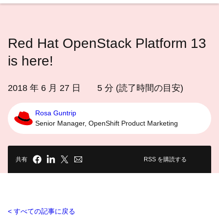
語
を
選
Red Hat OpenStack Platform 13
択
し
is here!
て
く
2018 年 6 月 27 日
5
分 (読了時間の目安)
だ
さ
Rosa Guntrip
い
Senior Manager, OpenShift Product Marketing
共有
RSS を購読する
すべての記事に戻る