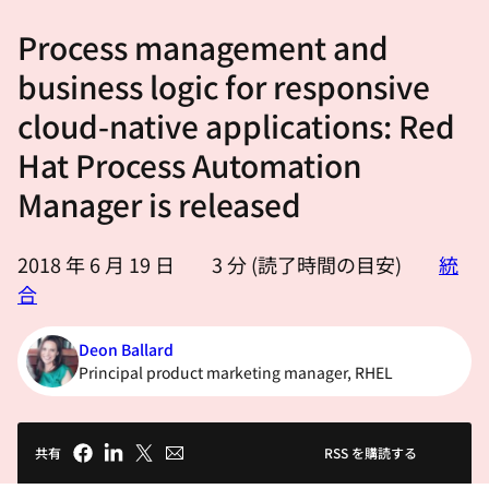
選
Process management and
択
し
business logic for responsive
て
cloud-native applications: Red
く
Hat Process Automation
だ
さ
Manager is released
い
2018 年 6 月 19 日
3
分 (読了時間の目安)
統
合
Deon Ballard
Principal product marketing manager, RHEL
共有
RSS を購読する