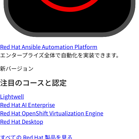
Red Hat Ansible Automation Platform
エンタープライズ全体で自動化を実装できます。
新バージョン
注目のコースと認定
Lightwell
Red Hat AI Enterprise
Red Hat OpenShift Virtualization Engine
Red Hat Desktop
すべての Red Hat 製品を見る