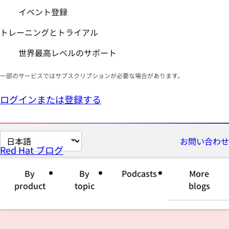
イベント登録
トレーニングとトライアル
世界最高レベルのサポート
一部のサービスではサブスクリプションが必要な場合があります。
ログインまたは登録する
ペ
お問い合わせ
Red Hat ブログ
ー
ジ
By
By
Podcasts
More
の
product
topic
blogs
言
語
を