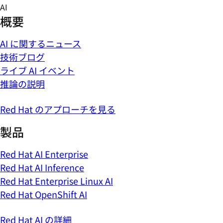
Skip
AI
to
概要
content
AI に関するニュース
技術ブログ
ライブ AI イベント
推論の説明
Red Hat のアプローチを見る
製品
Red Hat AI Enterprise
Red Hat AI Inference
Red Hat Enterprise Linux AI
Red Hat OpenShift AI
Red Hat AI の詳細