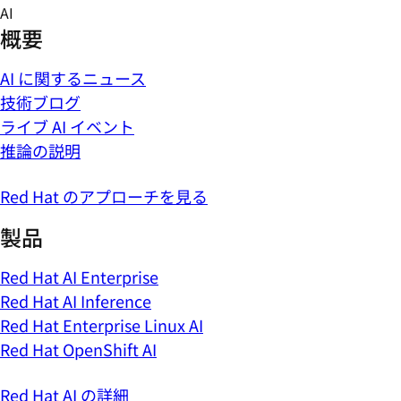
Skip
AI
to
概要
content
AI に関するニュース
技術ブログ
ライブ AI イベント
推論の説明
Red Hat のアプローチを見る
製品
Red Hat AI Enterprise
Red Hat AI Inference
Red Hat Enterprise Linux AI
Red Hat OpenShift AI
Red Hat AI の詳細