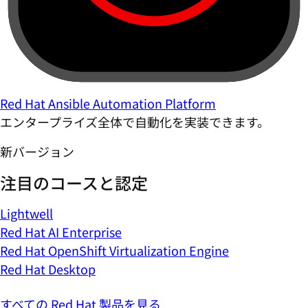
Red Hat Ansible Automation Platform
エンタープライズ全体で自動化を実装できます。
新バージョン
注目のコースと認定
Lightwell
Red Hat AI Enterprise
Red Hat OpenShift Virtualization Engine
Red Hat Desktop
すべての Red Hat 製品を見る