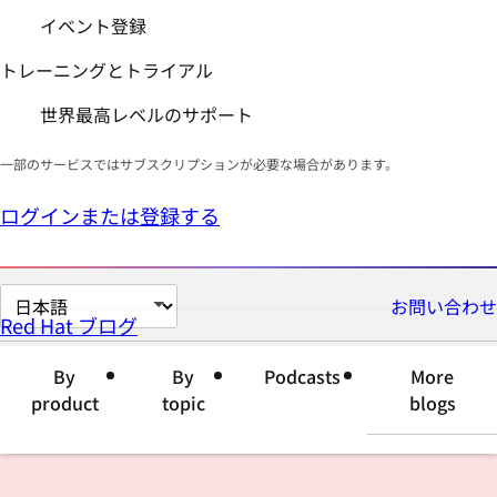
イベント登録
トレーニングとトライアル
世界最高レベルのサポート
一部のサービスではサブスクリプションが必要な場合があります。
ログインまたは登録する
ペ
お問い合わせ
Red Hat ブログ
ー
ジ
By
By
Podcasts
More
の
product
topic
blogs
言
語
を