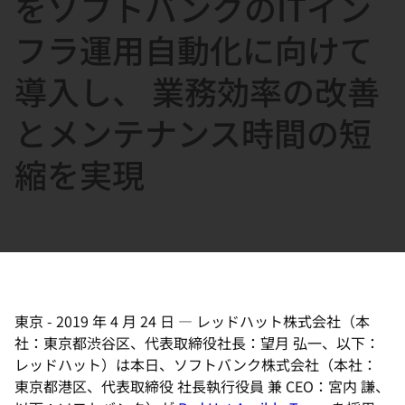
をソフトバンクのITイン
選
択
フラ運用自動化に向けて
し
導入し、 業務効率の改善
て
く
とメンテナンス時間の短
だ
さ
縮を実現
い
東京
-
2019 年 4 月 24 日
—
レッドハット株式会社（本
社：東京都渋谷区、代表取締役社長：望月 弘一、以下：
レッドハット）は本日、ソフトバンク株式会社（本社：
東京都港区、代表取締役 社長執行役員 兼 CEO：宮内 謙、