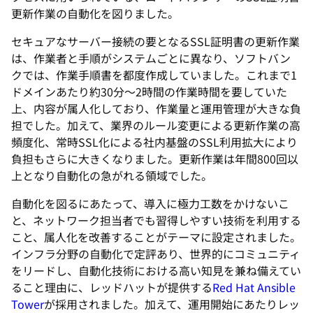
更新作業の自動化を図りました。
セキュアなサーバー接続の要となるSSL証明書の更新作業
は、作業者と手順がシステムごとに異なり、ソフトバン
クでは、作業手順書を都度作成していました。これまで1
ドメインあたり約30分～2時間の作業時間を要していた
上、内容が属人化しており、作業量と運用管理が大きな負
担でした。加えて、業界のルール変更による更新作業の高
頻度化、常時SSL化による社内基盤のSSL利用拡大により
負担もさらに大きくなりました。更新作業は年間800回以
上となり自動化の急がれる領域でした。
自動化を図るにあたって、導入に極力工数をかけないこ
と、ネットワーク担当者でも習得しやすい技術を利用する
こと、属人化を改善することがテーマに設定されました。
インフラ分野の自動化で定評あり、世界的にコミュニティ
をリードし、自動化技術における高い知見を兼ね備えてい
ること理由に、レッドハットが提供する
Red Hat Ansible
Tower
が採用されました。加えて、運用開始にあたりレッ