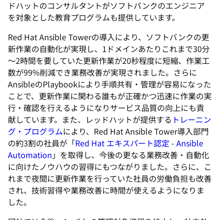
ドハットのコンサルタントがソフトバンクのエンジニア
を対象とした教育プログラムも提供しています。
Red Hat Ansible Towerの導入により、ソフトバンクの更
新作業の自動化が実現し、1ドメインあたりこれまで30分
～2時間を要していた更新作業が20秒程度に短縮、作業工
数が99%削減でき業務改善が実現されました。さらに
AnsibleのPlaybookにより手順共有・管理が容易になった
ことで、更新作業に関わる誰もが正確かつ迅速に作業の実
行・確認を行えるようになりサービス品質の向上にも貢
献しています。また、レッドハットが提供する
トレーニン
グ・プログラム
により、Red Hat Ansible Tower導入部門
の約3割の社員が「
Red Hat エキスパート認定 - Ansible
Automation
」を取得し、今後の更なる業務改善・自動化
に向けたノウハウの習得にもつながりました。さらに、こ
れまで夜間に更新作業を行っていた社員の労働負担も改善
され、技術習得や業務改善に時間が使えるようになりま
した。