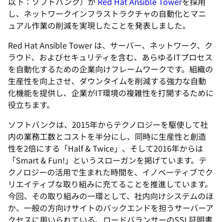
以下：ソフトバンク）が
Red Hat Ansible Tower
を採用
し、ネットワークインフラストラクチャの自動化とマニ
ュアル作業の削減を実現したことを発表しました。
Red Hat Ansible Tower は、サーバー、ネットワーク、ク
ラウド、およびセキュリティを含む、あらゆるITプロセス
を自動化するための企業向けフレームワークです。組織の
生産性を向上させ、ダウンタイムを削減する強力な自動
化機能を提供し、企業がIT環境の複雑性を打開するために
役立ちます。
ソフトバンクは、2015年からテクノロジーを駆使して社
内の業務工数とコストを半分にし、同時に生産性と創造
性を2倍にする「Half & Twice」、そして2016年からは
「Smart & Fun!」というスローガンを掲げています。テ
クノロジーの活用で生まれた時間を、イノベーティブでク
リエイティブな取り組みに充てることを推進しています。
今回、その取り組みの一環として、社内向けシステムのほ
か、一般の方向けサイトのバックエンドを担うサーバーア
クセスに用いられている、ロードバランサーのSSL証明書