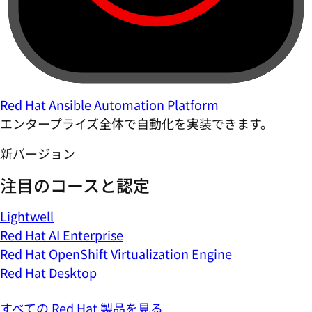
Red Hat Ansible Automation Platform
エンタープライズ全体で自動化を実装できます。
新バージョン
注目のコースと認定
Lightwell
Red Hat AI Enterprise
Red Hat OpenShift Virtualization Engine
Red Hat Desktop
すべての Red Hat 製品を見る