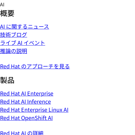
Skip
AI
to
概要
content
AI に関するニュース
技術ブログ
ライブ AI イベント
推論の説明
Red Hat のアプローチを見る
製品
Red Hat AI Enterprise
Red Hat AI Inference
Red Hat Enterprise Linux AI
Red Hat OpenShift AI
Red Hat AI の詳細