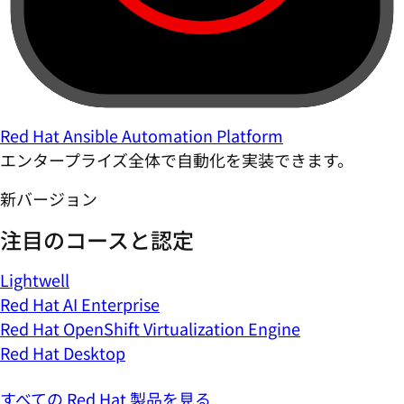
Red Hat Ansible Automation Platform
エンタープライズ全体で自動化を実装できます。
新バージョン
注目のコースと認定
Lightwell
Red Hat AI Enterprise
Red Hat OpenShift Virtualization Engine
Red Hat Desktop
すべての Red Hat 製品を見る