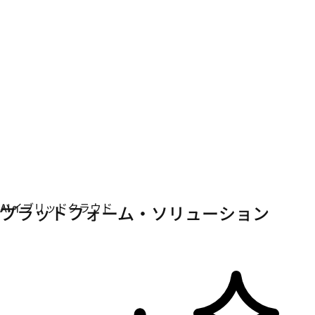
参加 & 学習
ラーニングハブ
AI トピック
AI パートナー
AI サービス
ハイブリッドクラウド
プラットフォーム・ソリューション