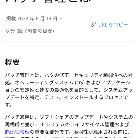
選
択
掲載
2022 年 6 月 14 日
•
し
URL をコピー
て
8
分 (読了時間の目安)
く
だ
さ
概要
い
パッチ管理とは、バグの修正、セキュリティ脆弱性への対
処、オペレーティングシステム (OS) およびアプリケーシ
ョンの安定性と速度の最適化を目的として、システムアッ
プデートを特定、テスト、インストールするプロセスで
す。
パッチ適用は、ソフトウェアのアップデートやシステムの
再構成と並び、IT システムのライフサイクル管理および
脆弱性管理
の重要な部分です。脆弱性が悪用される前に、