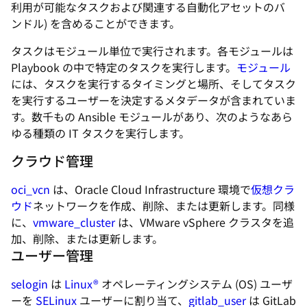
利用が可能なタスクおよび関連する自動化アセットのバ
ンドル) を含めることができます。
タスクは
モジュール
単位で実行されます。各モジュールは
Playbook の中で特定のタスクを実行します。
モジュール
には、タスクを実行するタイミングと場所、そしてタスク
を実行するユーザーを決定するメタデータが含まれていま
す。数千もの Ansible モジュールがあり、次のようなあら
ゆる種類の IT タスクを実行します。
クラウド管理
oci_vcn
は、Oracle Cloud Infrastructure 環境で
仮想
クラ
ウド
ネットワークを作成、削除、または更新します。同様
に、
vmware_cluster
は、VMware vSphere クラスタを追
加、削除、または更新します。
ユーザー管理
selogin
は
Linux®
オペレーティングシステム (OS) ユーザ
ーを
SELinux
ユーザーに割り当て、
gitlab_user
は GitLab