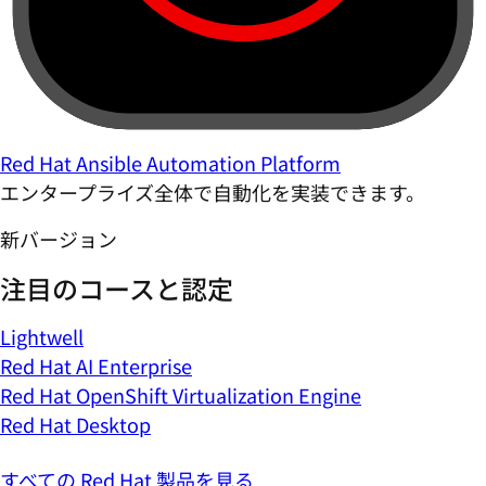
Red Hat Ansible Automation Platform
エンタープライズ全体で自動化を実装できます。
新バージョン
注目のコースと認定
Lightwell
Red Hat AI Enterprise
Red Hat OpenShift Virtualization Engine
Red Hat Desktop
すべての Red Hat 製品を見る