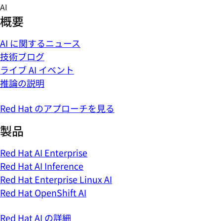
Skip
AI
to
概要
content
AI に関するニュース
技術ブログ
ライブ AI イベント
推論の説明
Red Hat のアプローチを見る
製品
Red Hat AI Enterprise
Red Hat AI Inference
Red Hat Enterprise Linux AI
Red Hat OpenShift AI
Red Hat AI の詳細