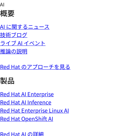
Skip
AI
to
概要
content
AI に関するニュース
技術ブログ
ライブ AI イベント
推論の説明
Red Hat のアプローチを見る
製品
Red Hat AI Enterprise
Red Hat AI Inference
Red Hat Enterprise Linux AI
Red Hat OpenShift AI
Red Hat AI の詳細