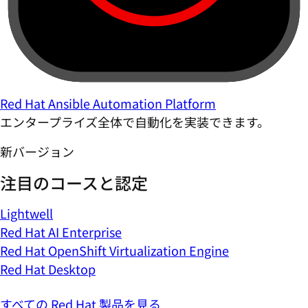
Red Hat Ansible Automation Platform
エンタープライズ全体で自動化を実装できます。
新バージョン
注目のコースと認定
Lightwell
Red Hat AI Enterprise
Red Hat OpenShift Virtualization Engine
Red Hat Desktop
すべての Red Hat 製品を見る