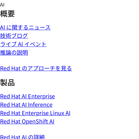
Skip
AI
to
概要
content
AI に関するニュース
技術ブログ
ライブ AI イベント
推論の説明
Red Hat のアプローチを見る
製品
Red Hat AI Enterprise
Red Hat AI Inference
Red Hat Enterprise Linux AI
Red Hat OpenShift AI
Red Hat AI の詳細