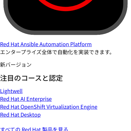
Red Hat Ansible Automation Platform
エンタープライズ全体で自動化を実装できます。
新バージョン
注目のコースと認定
Lightwell
Red Hat AI Enterprise
Red Hat OpenShift Virtualization Engine
Red Hat Desktop
すべての Red Hat 製品を見る