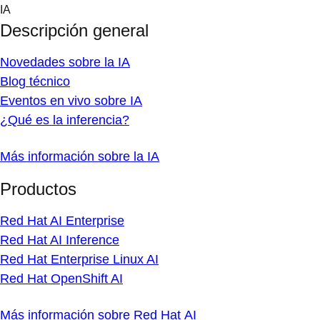
Skip
IA
to
Descripción general
content
Novedades sobre la IA
Blog técnico
Eventos en vivo sobre IA
¿Qué es la inferencia?
Más información sobre la IA
Productos
Red Hat AI Enterprise
Red Hat AI Inference
Red Hat Enterprise Linux AI
Red Hat OpenShift AI
Más información sobre Red Hat AI